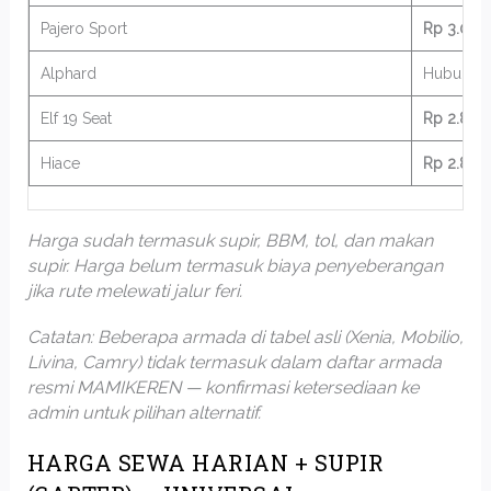
Pajero Sport
Rp 3.000
Alphard
Hubungi 
Elf 19 Seat
Rp 2.800
Hiace
Rp 2.800
Harga sudah termasuk supir, BBM, tol, dan makan
supir. Harga belum termasuk biaya penyeberangan
jika rute melewati jalur feri.
Catatan: Beberapa armada di tabel asli (Xenia, Mobilio,
Livina, Camry) tidak termasuk dalam daftar armada
resmi MAMIKEREN — konfirmasi ketersediaan ke
admin untuk pilihan alternatif.
HARGA SEWA HARIAN + SUPIR