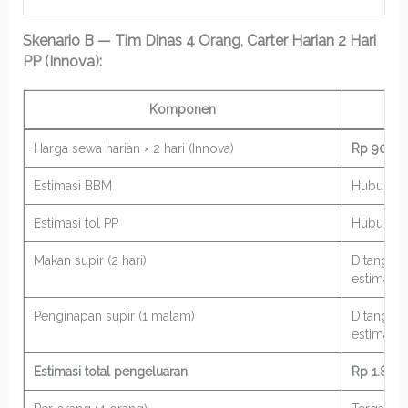
Skenario B — Tim Dinas 4 Orang, Carter Harian 2 Hari
PP (Innova):
Komponen
Harga sewa harian × 2 hari (Innova)
Rp 900.0
Estimasi BBM
Hubungi a
Estimasi tol PP
Hubungi a
Makan supir (2 hari)
Ditanggu
estimasi
Penginapan supir (1 malam)
Ditanggu
estimasi
Estimasi total pengeluaran
Rp 1.800.