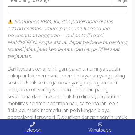
Per orang (4 orang)
Tergantun
Komponen BBM, tol, dan penginapan di atas
adalah estimasi umum pasar untuk keperluan
perencanaan anggaran — bukan tarif resmi
MAMIKEREN. Angka aktual dapat berbeda tergantung
kondisi jalan, jenis kendaraan, dan harga BBM saat
perjalanan.
Dari kedua skenario ini, gambaran umumnya sudah
cukup untuk membantu memilih layanan yang paling
sesuai. Untuk keluarga besar yang bepergian satu
arah, drop off sering kali menjadi pilihan paling
sederhana dan terukur. Untuk tim dinas yang butuh
mobilitas selama beberapa hari, carter harian lebih
fleksibel meski memerlukan perhitungan biaya
operasional tersendiri. Diskusikan dengan admin untuk
mendapat gambaran total yang lebih spesifik sesuai
Telepon
Whatsapp
situasi Anda.