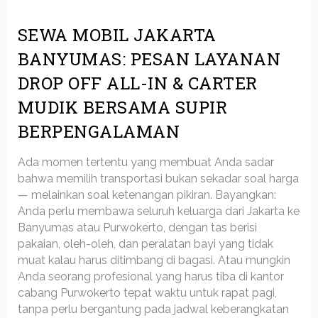
SEWA MOBIL JAKARTA
BANYUMAS: PESAN LAYANAN
DROP OFF ALL-IN & CARTER
MUDIK BERSAMA SUPIR
BERPENGALAMAN
Ada momen tertentu yang membuat Anda sadar
bahwa memilih transportasi bukan sekadar soal harga
— melainkan soal ketenangan pikiran. Bayangkan:
Anda perlu membawa seluruh keluarga dari Jakarta ke
Banyumas atau Purwokerto, dengan tas berisi
pakaian, oleh-oleh, dan peralatan bayi yang tidak
muat kalau harus ditimbang di bagasi. Atau mungkin
Anda seorang profesional yang harus tiba di kantor
cabang Purwokerto tepat waktu untuk rapat pagi,
tanpa perlu bergantung pada jadwal keberangkatan