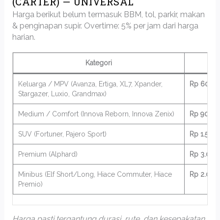
(CARTER) — UNIVERSAL
Harga berikut belum termasuk BBM, tol, parkir, makan
& penginapan supir. Overtime: 5% per jam dari harga
harian.
Kategori
Keluarga / MPV (Avanza, Ertiga, XL7, Xpander,
Rp 600.0
Stargazer, Luxio, Grandmax)
Medium / Comfort (Innova Reborn, Innova Zenix)
Rp 900.0
SUV (Fortuner, Pajero Sport)
Rp 1.500.
Premium (Alphard)
Rp 3.000
Minibus (Elf Short/Long, Hiace Commuter, Hiace
Rp 2.000
Premio)
Harga pasti tergantung durasi, rute, dan kesepakatan.