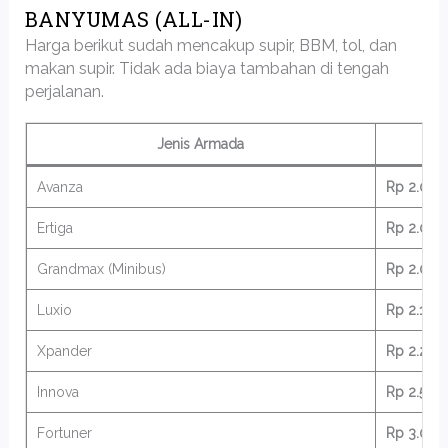
BANYUMAS (ALL-IN)
Harga berikut sudah mencakup supir, BBM, tol, dan
makan supir. Tidak ada biaya tambahan di tengah
perjalanan.
Jenis Armada
Avanza
Rp 2.000
Ertiga
Rp 2.000
Grandmax (Minibus)
Rp 2.000
Luxio
Rp 2.100
Xpander
Rp 2.200
Innova
Rp 2.500
Fortuner
Rp 3.000