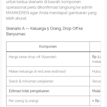
untuk kedua skenario di bawah, komponen
operasional perlu dikonfirmasi langsung ke admin
MAMIKEREN agar Anda mendapat gambaran yang
lebih akurat.
Skenario A — Keluarga 5 Orang, Drop Off ke
Banyumas:
Komponen
Harga sewa drop off (Xpander)
Rp 2.200
makan sup
Makan keluarga di rest area (estimasi)
Hubungi a
Snack & minuman perjalanan
Sesuai ke
Estimasi total pengeluaran
Mulai Rp 
Per orang (5 orang)
≈ Rp 440