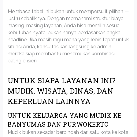
Membaca tabel ini bukan untuk mempersulit pilihan —
justru sebaliknya. Dengan memahami struktur biaya
masing-masing layanan, Anda bisa memilih sesuai
kebutuhan nyata, bukan hanya berdasarkan angka
headline. Jika masih ragu mana yang lebih tepat untuk
situasi Anda, konsultasikan langsung ke admin —
mereka siap membantu menemukan kombinasi
paling efisien.
UNTUK SIAPA LAYANAN INI?
MUDIK, WISATA, DINAS, DAN
KEPERLUAN LAINNYA
UNTUK KELUARGA YANG MUDIK KE
BANYUMAS DAN PURWOKERTO
Mudik bukan sekadar berpindah dari satu kota ke kota