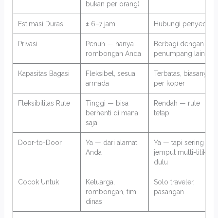
bukan per orang)
Estimasi Durasi
± 6–7 jam
Hubungi penyedia
Privasi
Penuh — hanya
Berbagi dengan
rombongan Anda
penumpang lain
Kapasitas Bagasi
Fleksibel, sesuai
Terbatas, biasanya
armada
per koper
Fleksibilitas Rute
Tinggi — bisa
Rendah — rute
berhenti di mana
tetap
saja
Door-to-Door
Ya — dari alamat
Ya — tapi sering
Anda
jemput multi-titik
dulu
Cocok Untuk
Keluarga,
Solo traveler,
rombongan, tim
pasangan
dinas