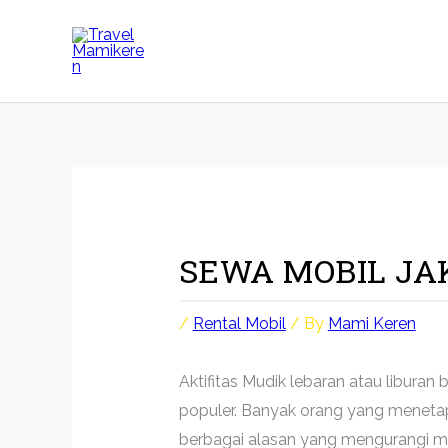
Skip
to
content
SEWA MOBIL JA
/
Rental Mobil
/ By
Mami Keren
Aktifitas Mudik lebaran atau liburan
populer. Banyak orang yang menetap
berbagai alasan yang mengurangi mo