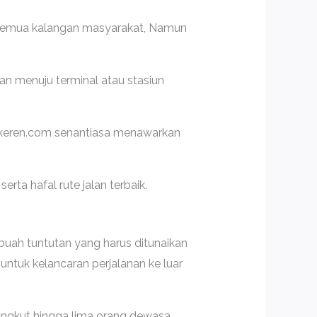
disemua kalangan masyarakat, Namun
an menuju terminal atau stasiun
ikeren.com senantiasa menawarkan
rta hafal rute jalan terbaik.
uah tuntutan yang harus ditunaikan
ntuk kelancaran perjalanan ke luar
ngkut hingga lima orang dewasa.