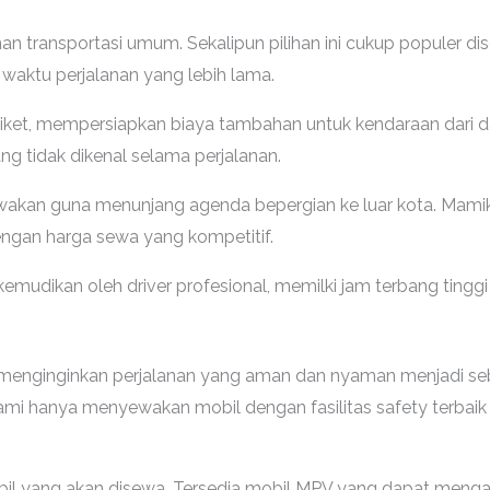
an transportasi umum. Sekalipun pilihan ini cukup populer 
waktu perjalanan yang lebih lama.
i tiket, mempersiapkan biaya tambahan untuk kendaraan dari d
ng tidak dikenal selama perjalanan.
sewakan guna menunjang agenda bepergian ke luar kota. Mam
engan harga sewa yang kompetitif.
mudikan oleh driver profesional, memilki jam terbang tinggi se
menginginkan perjalanan yang aman dan nyaman menjadi seb
mi hanya menyewakan mobil dengan fasilitas safety terbaik u
bil yang akan disewa. Tersedia mobil MPV yang dapat menga