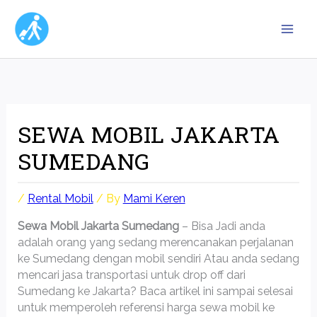
Skip
to
content
SEWA MOBIL JAKARTA
SUMEDANG
/
Rental Mobil
/ By
Mami Keren
Sewa Mobil Jakarta Sumedang
– Bisa Jadi anda
adalah orang yang sedang merencanakan perjalanan
ke Sumedang dengan mobil sendiri Atau anda sedang
mencari jasa transportasi untuk drop off dari
Sumedang ke Jakarta? Baca artikel ini sampai selesai
untuk memperoleh referensi harga sewa mobil ke