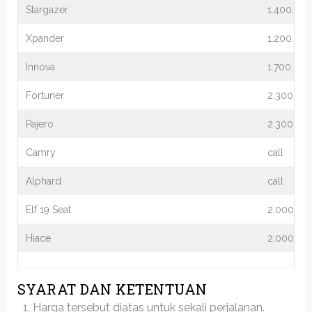
Stargazer
1.400.00
Xpander
1.200.00
Innova
1.700.000
Fortuner
2.300.00
Pajero
2.300.00
Camry
call
Alphard
call
Elf 19 Seat
2.000.00
Hiace
2.000.00
SYARAT DAN KETENTUAN
Harga tersebut diatas untuk sekali perjalanan.