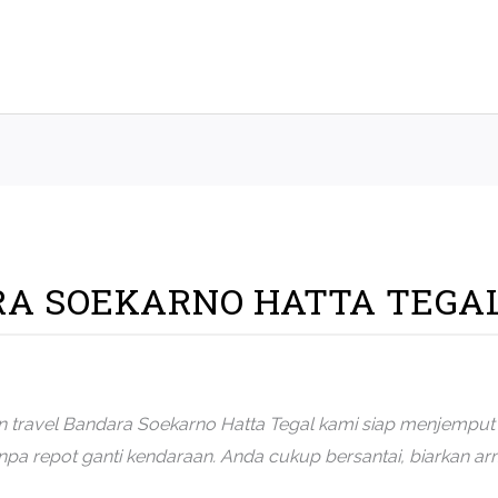
RA SOEKARNO HATTA TEGA
 travel Bandara Soekarno Hatta Tegal kami siap menjemput A
npa repot ganti kendaraan. Anda cukup bersantai, biarkan a