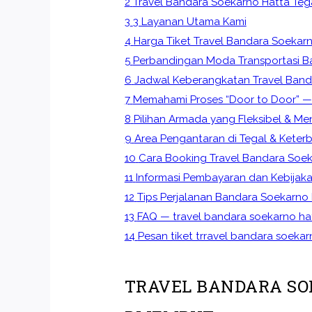
2
Travel Bandara Soekarno Hatta Teg
3
3 Layanan Utama Kami
4
Harga Tiket Travel Bandara Soekarn
5
Perbandingan Moda Transportasi B
6
Jadwal Keberangkatan Travel Band
7
Memahami Proses “Door to Door” —
8
Pilihan Armada yang Fleksibel & M
9
Area Pengantaran di Tegal & Keter
10
Cara Booking Travel Bandara Soek
11
Informasi Pembayaran dan Kebijak
12
Tips Perjalanan Bandara Soekarno 
13
FAQ — travel bandara soekarno ha
14
Pesan tiket trravel bandara soekar
TRAVEL BANDARA SO