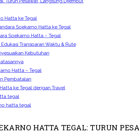
al: Turun Pesawat, Langsung Dijemput
o Hatta ke Tegal
andara Soekarno Hatta ke Tegal
ara Soekarno Hatta – Tegal
 Edukasi Transparan Waktu & Rute
enyesuaikan Kebutuhan
batasannya
arno Hatta – Tegal
an Pembatalan
Hatta ke Tegal dengan Travel
tta tegal
no hatta tegal
EKARNO HATTA TEGAL: TURUN PES