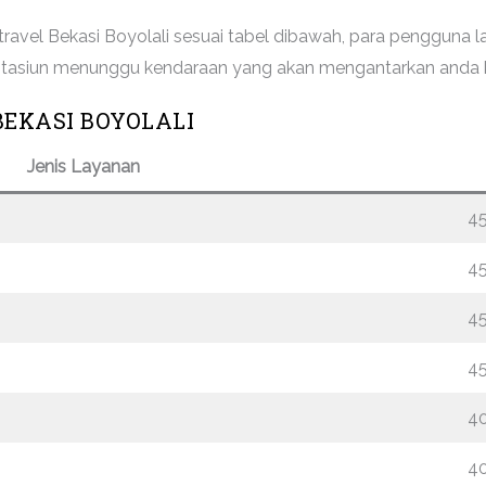
avel Bekasi Boyolali sesuai tabel dibawah, para pengguna l
au stasiun menunggu kendaraan yang akan mengantarkan and
EKASI BOYOLALI
Jenis Layanan
4
4
4
4
4
4