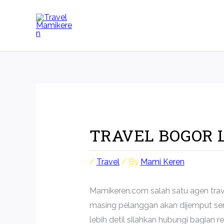
Skip
to
content
TRAVEL BOGOR
/
Travel
/ By
Mami Keren
Mamikeren.com salah satu agen trav
masing pelanggan akan dijemput ser
lebih detil silahkan hubungi bagian