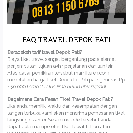
FAQ TRAVEL DEPOK PATI
Berapakah tarif travel Depok Pati?
Biaya tiket travel sangat bergantung pada alamat
penjemputan, tujuan akhir perjalanan dan lain lain.
Atas dasar pemikiran tersebut mamikeren.com
menetukan harga tiket Depok ke Pati paling murah Rp
450.000 (
empat ratus lima puluh ribu rupiah
).
Bagaimana Cara Pesan Tiket Travel Depok Pati?
Jika anda memiliki waktu dan kesempatan dengan
tangan terbuka kami akan menerima pemesanan tiket
langsung dikantor. Selain metode tersebut anda
dapat pula memperoleh tiket lewat telfon atau