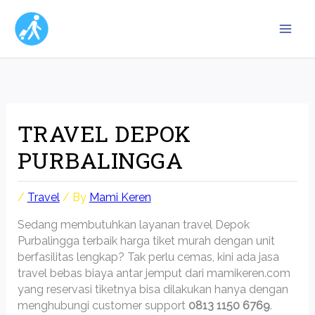
Skip
to
content
TRAVEL DEPOK
PURBALINGGA
/
Travel
/ By
Mami Keren
Sedang membutuhkan layanan travel Depok
Purbalingga terbaik harga tiket murah dengan unit
berfasilitas lengkap? Tak perlu cemas, kini ada jasa
travel bebas biaya antar jemput dari mamikeren.com
yang reservasi tiketnya bisa dilakukan hanya dengan
menghubungi customer support
0813 1150 6769
.