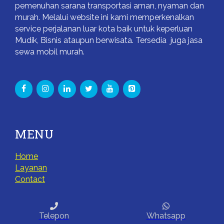
pemenuhan sarana transportasi aman, nyaman dan
murah. Melalui website ini kami memperkenalkan
service perjalanan luar kota baik untuk keperluan
Mudik, Bisnis ataupun berwisata. Tersedia juga jasa
sewa mobil murah.
MENU
Home
Layanan
Contact
KONTAK
Telepon
Whatsapp