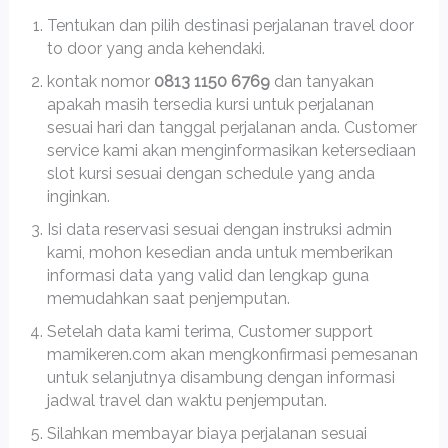
Tentukan dan pilih destinasi perjalanan travel door
to door yang anda kehendaki.
kontak nomor
0813 1150 6769
dan tanyakan
apakah masih tersedia kursi untuk perjalanan
sesuai hari dan tanggal perjalanan anda. Customer
service kami akan menginformasikan ketersediaan
slot kursi sesuai dengan schedule yang anda
inginkan.
Isi data reservasi sesuai dengan instruksi admin
kami, mohon kesedian anda untuk memberikan
informasi data yang valid dan lengkap guna
memudahkan saat penjemputan.
Setelah data kami terima, Customer support
mamikeren.com akan mengkonfirmasi pemesanan
untuk selanjutnya disambung dengan informasi
jadwal travel dan waktu penjemputan.
Silahkan membayar biaya perjalanan sesuai