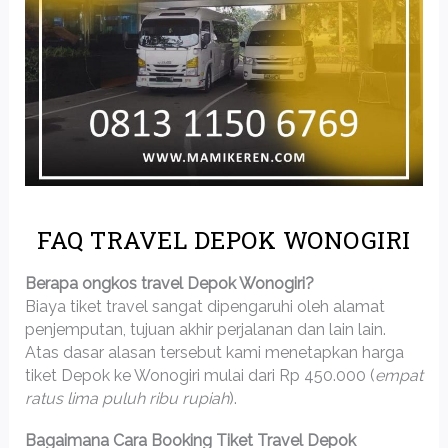
FAQ TRAVEL DEPOK WONOGIRI
Berapa ongkos travel Depok Wonogiri?
Biaya tiket travel sangat dipengaruhi oleh alamat
penjemputan, tujuan akhir perjalanan dan lain lain.
Atas dasar alasan tersebut kami menetapkan harga
tiket Depok ke Wonogiri mulai dari Rp 450.000 (
empat
ratus lima puluh ribu rupiah
).
Bagaimana Cara Booking Tiket Travel Depok