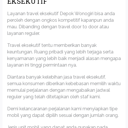
EKSEKUTIF
Layanan travel eksekutif Depok Wonogiri bisa anda
peroleh dengan ongkos kompetitif kapanpun anda
mau. Dibanding dengan travel door to door atau
layanan reguler.
Travel eksekutif tentu memberikan banyak
keuntungan. Ruang pribadi yang lebih terjaga serta
kenyamanan yang lebih baik menjadi alasan mengapa
layanan ini tinggi permintaan nya.
Diantara banyak kelebihan jasa travel eksekutif,
semua konsumen diberikan kebebasan memilih waktu
memulai perjalanan dengan mengabaikan jadwal
reguler yang telah ditetapkan oleh staf kami.
Demi kelancaranan perjalanan kami menyiapkan tipe
mobil yang dapat dipilih sesuai dengan jumlah orang.
Jenis unit mobil yang dapat anda gunakan pada