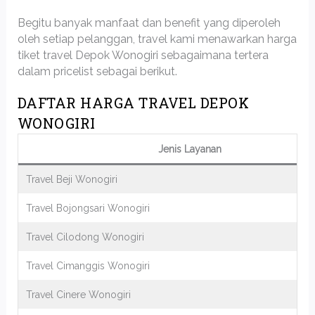
Begitu banyak manfaat dan benefit yang diperoleh
oleh setiap pelanggan, travel kami menawarkan harga
tiket travel Depok Wonogiri sebagaimana tertera
dalam pricelist sebagai berikut.
DAFTAR HARGA TRAVEL DEPOK
WONOGIRI
Jenis Layanan
Travel Beji Wonogiri
Travel Bojongsari Wonogiri
Travel Cilodong Wonogiri
Travel Cimanggis Wonogiri
Travel Cinere Wonogiri