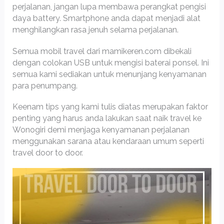
perjalanan, jangan lupa membawa perangkat pengisi
daya battery. Smartphone anda dapat menjadi alat
menghilangkan rasa jenuh selama perjalanan.
Semua mobil travel dari mamikeren.com dibekali
dengan colokan USB untuk mengisi baterai ponsel. Ini
semua kami sediakan untuk menunjang kenyamanan
para penumpang.
Keenam tips yang kami tulis diatas merupakan faktor
penting yang harus anda lakukan saat naik travel ke
Wonogiri demi menjaga kenyamanan perjalanan
menggunakan sarana atau kendaraan umum seperti
travel door to door.