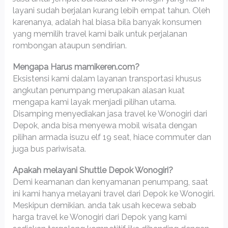
layani sudah berjalan kurang lebih empat tahun. Oleh
karenanya, adalah hal biasa bila banyak konsumen
yang memilih travel kami baik untuk perjalanan
rombongan ataupun sendirian.
Mengapa Harus mamikeren.com?
Eksistensi kami dalam layanan transportasi khusus
angkutan penumpang merupakan alasan kuat
mengapa kami layak menjadi pilihan utama.
Disamping menyediakan jasa travel ke Wonogiri dari
Depok, anda bisa menyewa mobil wisata dengan
pilihan armada isuzu elf 19 seat, hiace commuter dan
juga bus pariwisata.
Apakah melayani Shuttle Depok Wonogiri?
Demi keamanan dan kenyamanan penumpang, saat
ini kami hanya melayani travel dari Depok ke Wonogiri.
Meskipun demikian. anda tak usah kecewa sebab
harga travel ke Wonogiri dari Depok yang kami