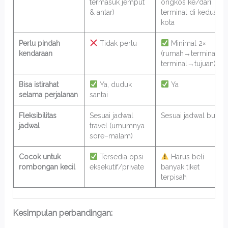
termasuk jemput
ongkos ke/dari
& antar)
terminal di kedua
kota
Perlu pindah
Tidak perlu
Minimal 2×
kendaraan
(rumah→terminal,
terminal→tujuan)
Bisa istirahat
Ya, duduk
Ya
selama perjalanan
santai
Fleksibilitas
Sesuai jadwal
Sesuai jadwal bus
jadwal
travel (umumnya
sore–malam)
Cocok untuk
Tersedia opsi
Harus beli
rombongan kecil
eksekutif/private
banyak tiket
terpisah
Kesimpulan perbandingan: