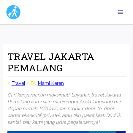
Skip
to
content
TRAVEL JAKARTA
PEMALANG
/
Travel
/ By
Mami Keren
Cari kenyamanan maksimal? Layanan travel Jakarta
Pemalang kami siap menjemput Anda langsung dari
depan rumah. Pilih layanan reguler door-to-door,
carter eksekutif (private), atau titip paket kilat. Duduk
santai, biar kami yang urus perjalanannya!