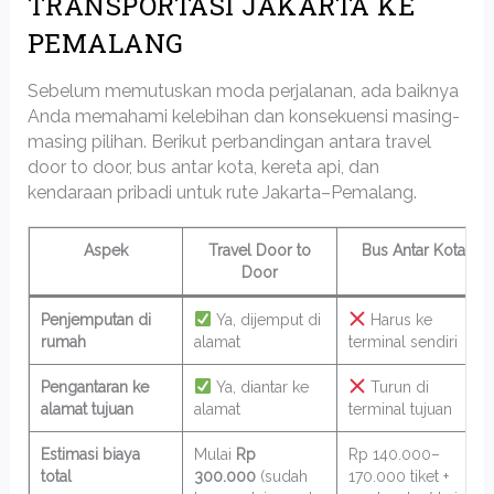
TRANSPORTASI JAKARTA KE
PEMALANG
Sebelum memutuskan moda perjalanan, ada baiknya
Anda memahami kelebihan dan konsekuensi masing-
masing pilihan. Berikut perbandingan antara travel
door to door, bus antar kota, kereta api, dan
kendaraan pribadi untuk rute Jakarta–Pemalang.
Aspek
Travel Door to
Bus Antar Kota
Door
Penjemputan di
Ya, dijemput di
Harus ke
rumah
alamat
terminal sendiri
Pengantaran ke
Ya, diantar ke
Turun di
alamat tujuan
alamat
terminal tujuan
Estimasi biaya
Mulai
Rp
Rp 140.000–
total
300.000
(sudah
170.000 tiket +