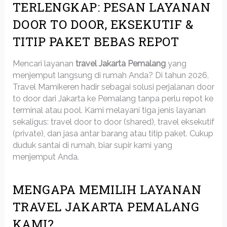
TERLENGKAP: PESAN LAYANAN
DOOR TO DOOR, EKSEKUTIF &
TITIP PAKET BEBAS REPOT
Mencari layanan
travel Jakarta Pemalang
yang
menjemput langsung di rumah Anda? Di tahun 2026,
Travel Mamikeren hadir sebagai solusi perjalanan door
to door dari Jakarta ke Pemalang tanpa perlu repot ke
terminal atau pool. Kami melayani tiga jenis layanan
sekaligus: travel door to door (shared), travel eksekutif
(private), dan jasa antar barang atau titip paket. Cukup
duduk santai di rumah, biar supir kami yang
menjemput Anda.
MENGAPA MEMILIH LAYANAN
TRAVEL JAKARTA PEMALANG
KAMI?