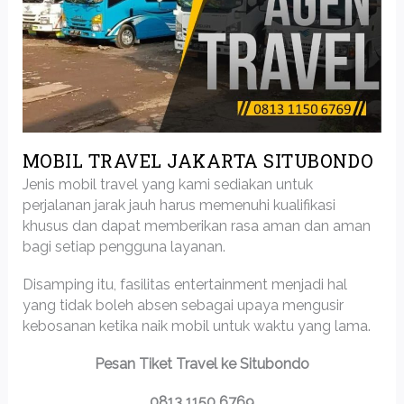
MOBIL TRAVEL JAKARTA SITUBONDO
Jenis mobil travel yang kami sediakan untuk
perjalanan jarak jauh harus memenuhi kualifikasi
khusus dan dapat memberikan rasa aman dan aman
bagi setiap pengguna layanan.
Disamping itu, fasilitas entertainment menjadi hal
yang tidak boleh absen sebagai upaya mengusir
kebosanan ketika naik mobil untuk waktu yang lama.
Pesan Tiket Travel ke Situbondo
0813 1150 6769