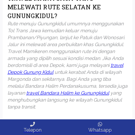
MELEWATI RUTE SELATAN KE
GUNUNGKIDUL?
Rute menuju Gunungkidul umumnya menggunakan
Tol Trans Jawa kemudian keluar menuju
Prambanan/Piyungan, lanjut ke Patuk dan Wonosari.
Jalur ini melewati area perbukitan khas Gunungkidul.
Travel Mamikeren menggunakan rute ini dengan
armada yang dipilih sesuai kondisi medan. Jika Anda
berdomisili di area Depok, kami juga melayani
travel
Depok Gunung Kidul
untuk kerabat Anda di wilayah
Margonda dan sekitarnya. Bagi Anda yang tiba
melalui Bandara Halim Perdanakusuma, tersedia juga
layanan
travel Bandara Halim ke Gunungkidul
yang
menghubungkan langsung ke wilayah Gunungkidul
tanpa transit.
PESAN TIKET TRAVEL
Telepon
Whatsapp