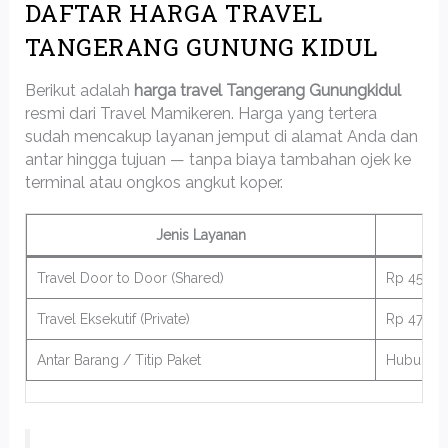
DAFTAR HARGA TRAVEL
TANGERANG GUNUNG KIDUL
Berikut adalah
harga travel Tangerang Gunungkidul
resmi dari Travel Mamikeren. Harga yang tertera
sudah mencakup layanan jemput di alamat Anda dan
antar hingga tujuan — tanpa biaya tambahan ojek ke
terminal atau ongkos angkut koper.
Jenis Layanan
Travel Door to Door (Shared)
Rp 450.0
Travel Eksekutif (Private)
Rp 475.0
Antar Barang / Titip Paket
Hubungi 