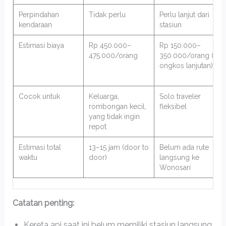
Perpindahan
Tidak perlu
Perlu lanjut dari
kendaraan
stasiun
Estimasi biaya
Rp 450.000–
Rp 150.000–
475.000/orang
350.000/orang (+
ongkos lanjutan)
Cocok untuk
Keluarga,
Solo traveler
rombongan kecil,
fleksibel
yang tidak ingin
repot
Estimasi total
13–15 jam (door to
Belum ada rute
waktu
door)
langsung ke
Wonosari
Catatan penting:
Kereta api saat ini belum memiliki stasiun langsung