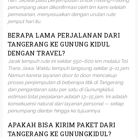
hari. Jadwal pasti penjemputan untuk masing-masing
penumpang akan dikonfirmasi oleh tim kami setelah
pemesanan, menyesuaikan dengan urutan rute
jemput hari itu.
BERAPA LAMA PERJALANAN DARI
TANGERANG KE GUNUNG KIDUL
DENGAN TRAVEL?
Jarak tempuh rute ini sekitar 550–600 km melalui Tol
Trans Jawa. Waktu tempuh langsung sekitar 9–11 jam.
Namun karena layanan door to door mencakup
proses penjemputan di beberapa titik di Tangerang
dan pengantaran satu per satu di Gunungkidul,
estimasi total perjalanan adalah 13–15 jam. Ini adalah
konsekuensi natural dari layanan personal — setiap
penumpang diantar hingga ke tujuannya.
APAKAH BISA KIRIM PAKET DARI
TANGERANG KE GUNUNGKIDUL?