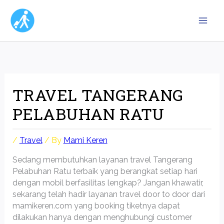
Skip
to
content
TRAVEL TANGERANG
PELABUHAN RATU
/
Travel
/ By
Mami Keren
Sedang membutuhkan layanan travel Tangerang
Pelabuhan Ratu terbaik yang berangkat setiap hari
dengan mobil berfasilitas lengkap? Jangan khawatir,
sekarang telah hadir layanan travel door to door dari
mamikeren.com yang booking tiketnya dapat
dilakukan hanya dengan menghubungi customer