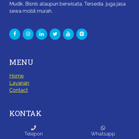
Mudik, Bisnis ataupun berwisata. Tersedia juga jasa
sewa mobil murah.
MENU
Home
Layanan
Contact
KONTAK
Telepon
Whatsapp
Jl. Merpati, Sawah Baru, Kec. Ciputat, Kota